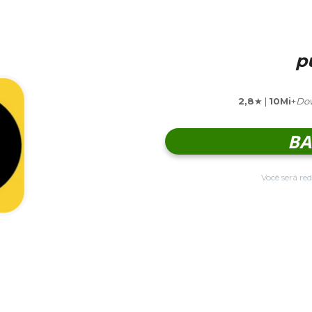
p
2,8
★ |
10Mi
+
Do
BA
Você será red