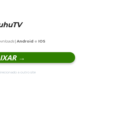
uhuTV
wnloads
|
Android
e
IOS
IXAR →
irecionado a outro site