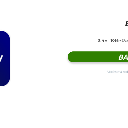
3,4
★ |
10Mi
+
Do
BA
Você será red