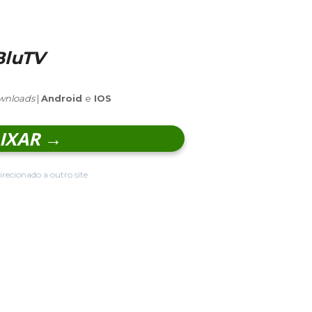
BluTV
wnloads
|
Android
e
IOS
IXAR →
irecionado a outro site