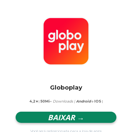
Globoplay
4,2
★|
50Mi
+
Downloads |
Android
e
IOS
|
BAIXAR →
Você será redirecionada para a loja de apps