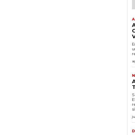
A
E
u
r
a
N
S
ESPA
r
j
D