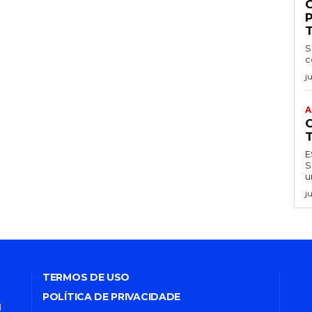
S
c
j
A
ES
SE I
j
TERMOS DE USO
POLÍTICA DE PRIVACIDADE
l