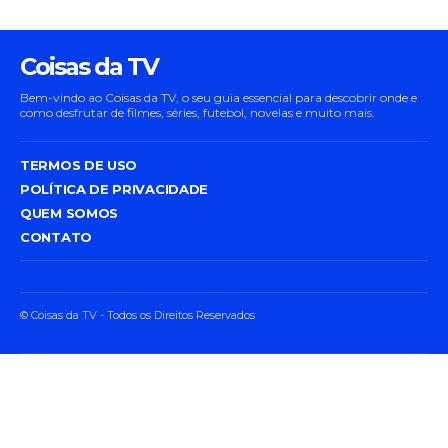
Coisas da TV
Bem-vindo ao Coisas da TV, o seu guia essencial para descobrir onde e
como desfrutar de filmes, séries, futebol, novelas e muito mais.
TERMOS DE USO
POLÍTICA DE PRIVACIDADE
QUEM SOMOS
CONTATO
© Coisas da TV - Todos os Direitos Reservados