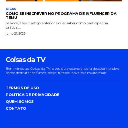
DICAS
COMO SE INSCREVER NO PROGRAMA DE INFLUENCER DA
TEMU
Se você já leu o artigo anterior e quer saber como participar na
prática,...
julho 21, 2026
Coisas da TV
Bem-vindo ao Coisas da TV, o seu guia essencial para descobrir onde e
como desfrutar de filmes, séries, futebol, novelas e muito mais.
TERMOS DE USO
POLÍTICA DE PRIVACIDADE
QUEM SOMOS
CONTATO